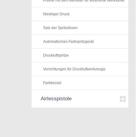
Pistole mit dem Behälter für texturierte Werkstoffe
Niedriger Druck
Satz der Spritzdüsen
Automatisches Farbspritzgerät
Druckluftspritze
Vorrichtungen für Druckluftwerkzeuge
Farbkessel
Airlesspistole