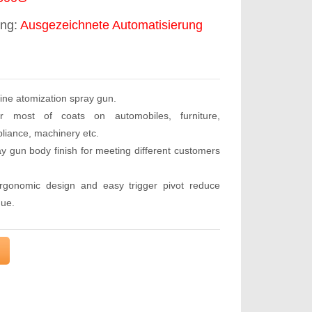
ung:
Ausgezeichnete Automatisierung
fine atomization spray gun.
or most of coats on automobiles, furniture,
liance, machinery etc.
ay gun body finish for meeting different customers
ergonomic design and easy trigger pivot reduce
gue.