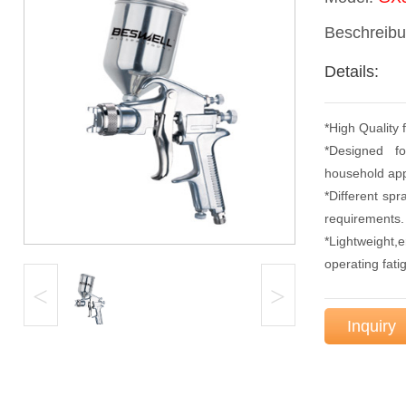
Beschreib
Details:
*High Quality 
*Designed f
household app
*Different spr
requirements.
*Lightweight,
operating fati
<
>
Inquiry