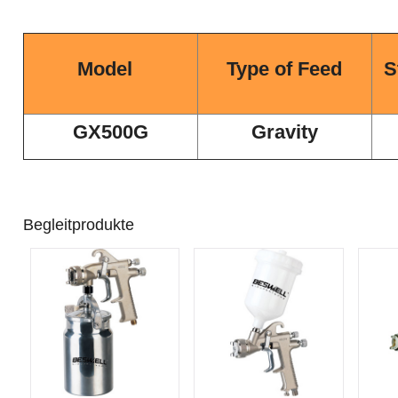
Model
Type of Feed
S
GX500G
Gravity
Begleitprodukte