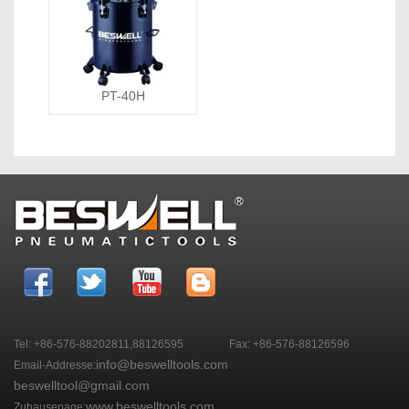
PT-40H
Tel: +86-576-88202811,88126595
Fax: +86-576-88126596
info@beswelltools.com
Email-Addresse:
beswelltool@gmail.com
www.beswelltools.com
Zuhausepage: