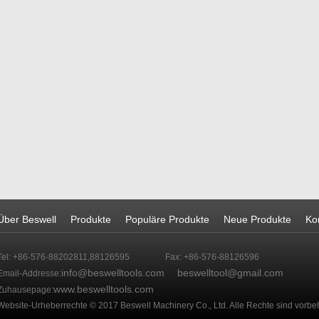
Über Beswell
Produkte
Populäre Produkte
Neue Produkte
Ko
Tel: +86-576-88202811,88126595
Fax: +86-576-88126596
info@beswelltools.com
beswelltool@gmail.com
Email-Addresse:
www.beswelltools.com
Zuhausepage:
Website-Urheberrechte © 2017 Beswell Machinery Co., Ltd. Alle Rechte sind vorbe