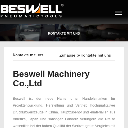
Kontakte mit uns
Zuhause
Kontakte mit uns
Beswell Machinery
Co.,Ltd
Beswell ist der neue Name unter Handelsmarken für
Projektentwicklung, Herstellung und Vertrieb hochqualitativer
Druckluftwerkzeuge in China. Hauptzubehör und -materialien aus
Amerika, Japan und sonstigen Ländern verringern die Preise
wesentlich bei der hohen Qualität der Werkzeuge im Vergleich mit