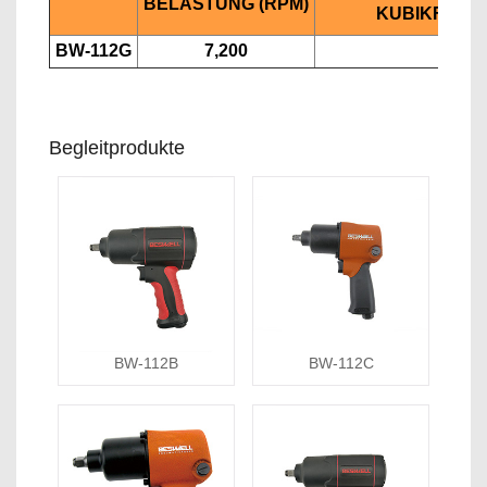
BELASTUNG (RPM)
KUBIKFüSSE
BW-112G
7,200
7
Begleitprodukte
BW-112B
BW-112C